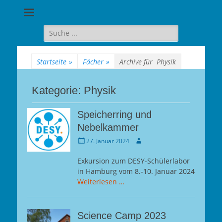
Goethe-
Gymnasium
Suche
für:
Berlin-
Wilmersdorf
Startseite
»
Fächer
»
Archive für
Physik
Kategorie:
Physik
Speicherring und
Nebelkammer
Gepostet
Autor
27. Januar 2024
am
Exkursion zum DESY-Schülerlabor
in Hamburg vom 8.-10. Januar 2024
Weiterlesen …
Science Camp 2023