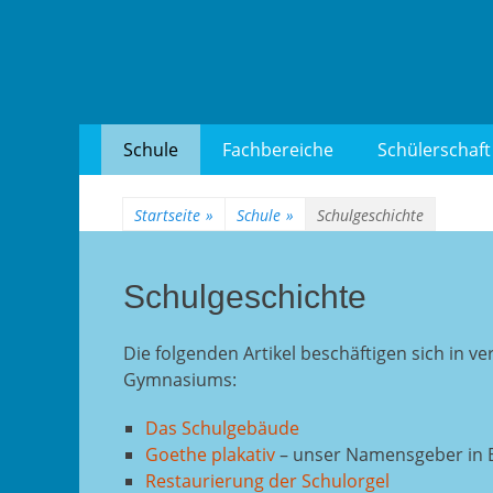
Goethe-Gymnasium
Zum
Erstes
Schule
Fachbereiche
Schülerschaft
Inhalt:
Menü
Startseite
»
Schule
»
Schulgeschichte
Schulgeschichte
Die folgenden Artikel beschäftigen sich in 
Gymnasiums:
Das Schulgebäude
Goethe plakativ
– unser Namensgeber in B
Restaurierung der Schulorgel