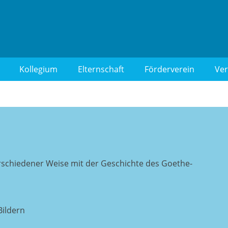
 Berlin-Wilmersdorf
Kollegium
Elternschaft
Förderverein
Ver
verschiedener Weise mit der Geschichte des Goethe-
ildern