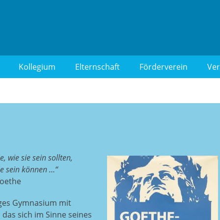
 Berlin-Wilmersdorf
Kollegium
Elternschaft
Förderverein
Ver
 wie sie sein sollten,
ie sein können …“
Goethe
iges Gymnasium mit
das sich im Sinne seines