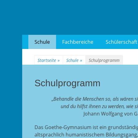
Goethe-Gymnasium
Zum
Erstes
Schule
Fachbereiche
Schülerschaft
Inhalt:
Menü
Startseite
»
Schule
»
Schulprogramm
Schulprogramm
„
Behandle die Menschen so, als wären sie,
und du hilfst ihnen zu werden, wie s
Johann Wolfgang von 
Das Goethe-Gymnasium ist ein grundständ
altsprachlich humanistischem Bildungsgang, 