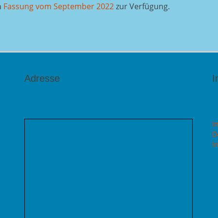
n
Fassung vom September 2022
zur Verfügung.
Adresse
I
I
D
I