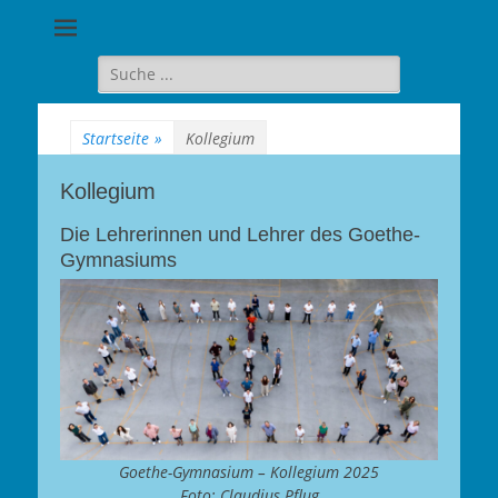
Goethe-
Gymnasium
Suche
für:
Berlin-
Wilmersdorf
Startseite
»
Kollegium
Kollegium
Die Lehrerinnen und Lehrer des Goethe-
Gymnasiums
Goethe-Gymnasium – Kollegium 2025
Foto: Claudius Pflug