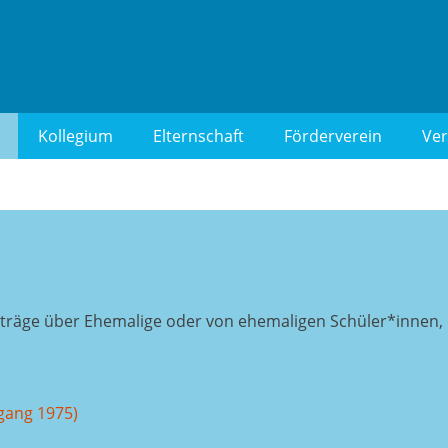
 Berlin-Wilmersdorf
Kollegium
Elternschaft
Förderverein
Ver
Beiträge über Ehemalige oder von ehemaligen Schüler*innen,
gang 1975)