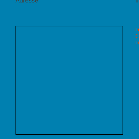
Adresse
I
I
D
I