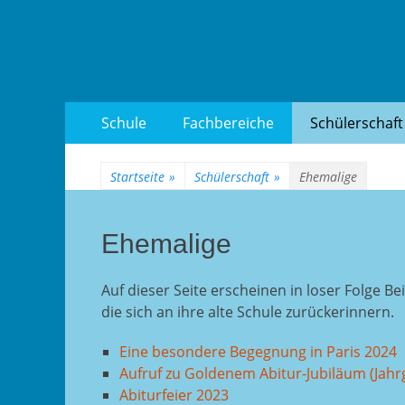
Goethe-Gymnasium
Zum
Erstes
Schule
Fachbereiche
Schülerschaft
Inhalt:
Menü
Startseite
»
Schülerschaft
»
Ehemalige
Ehemalige
Auf dieser Seite erscheinen in loser Folge 
die sich an ihre alte Schule zurückerinnern.
Eine besondere Begegnung in Paris 2024
Aufruf zu Goldenem Abitur-Jubiläum (Jahr
Abiturfeier 2023