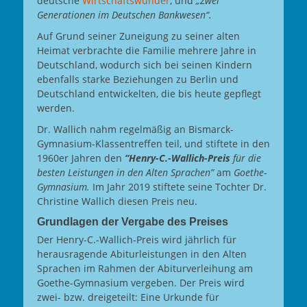
deutsche
Wirtschaftswunder
, und
„Zwei
Generationen im Deutschen Bankwesen“.
Auf Grund seiner Zuneigung zu seiner alten
Heimat verbrachte die Familie mehrere Jahre in
Deutschland, wodurch sich bei seinen Kindern
ebenfalls starke Beziehungen zu Berlin und
Deutschland entwickelten, die bis heute gepflegt
werden.
Dr. Wallich nahm regelmäßig an Bismarck-
Gymnasium-Klassentreffen teil, und stiftete in den
1960er Jahren den
“Henry-C.-Wallich-Preis
für die
besten Leistungen in den Alten Sprachen”
am
Goethe-
Gymnasium.
Im Jahr 2019 stiftete seine Tochter Dr.
Christine Wallich diesen Preis neu.
Grundlagen der Vergabe des Preises
Der Henry-C.-Wallich-Preis wird jährlich für
herausragende Abiturleistungen in den Alten
Sprachen im Rahmen der Abiturverleihung am
Goethe-Gymnasium vergeben. Der Preis wird
zwei- bzw. dreigeteilt: Eine Urkunde für