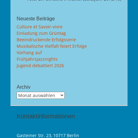
Neueste Beiträge
Culture et Savoir-vivre
Einladung zum Grüntag
Beeindruckende Erfolgsserie
Musikalische Vielfalt feiert Erfolge
Vorhang auf
Frühjahrsjazznights
Jugend debattiert 2026
Archiv
Archiv
Kontaktinformationen
Gasteiner Str. 23, 10717 Berlin