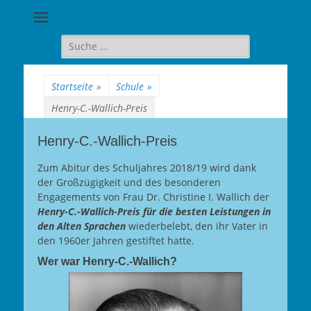
Goethe-
Gymnasium
Suche
für:
Berlin-
Wilmersdorf
Startseite
»
Schule
»
Henry-C.-Wallich-Preis
Henry-C.-Wallich-Preis
Zum Abitur des Schuljahres 2018/19 wird dank
der Großzügigkeit und des besonderen
Engagements von Frau Dr. Christine I. Wallich der
Henry-C.-Wallich-Preis für die besten Leistungen in
den Alten Sprachen
wiederbelebt, den ihr Vater in
den 1960er Jahren gestiftet hatte.
Wer war Henry-C.-Wallich?