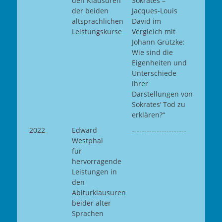
den Klausuren
Sokrates –
der beiden
Jacques-Louis
altsprachlichen
David im
Leistungskurse
Vergleich mit
Johann Grützke:
Wie sind die
Eigenheiten und
Unterschiede
ihrer
Darstellungen von
Sokrates‘ Tod zu
erklären?“
2022
Edward
----------------------
Westphal
für
hervorragende
Leistungen in
den
Abiturklausuren
beider alter
Sprachen