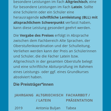
besondere Leistungen im Fach
Altgriechisch
, eine
für besondere Leistungen im Fach
Latein
. Sollte
eine Schülerin oder ein Schüler eine
herausragende
schriftliche Lernleistung (BLL) mit
altsprachlichem Schwerpunkt
verfasst haben,
kann diese Leistung gesondert geehrt werden.
Die
Vergabe des Preises
erfolgt in Absprache
zwischen dem Fachbereich Alte Sprachen, der
Oberstufenkoordination und der Schulleitung.
Verliehen werden kann der Preis an Schülerinnen
und Schüler, die die Fächer Latein bzw.
Altgriechisch in der gesamten Oberstufe belegt
und eine schriftliche Abiturprüfung im Rahmen
eines Leistungs- oder ggf. eines Grundkurses
absolviert haben.
Die Preisträger*innen
JAHRGANG
ALTGRIECHISCH
FACHARBEIT /
/ LATEIN
PRÄSENTATION
2019
Antonia Buljan
Tabea