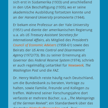
sich erst in Südamerika (1933) und anschließend
in den USA Beschäftigung (1935), wo er seine
akademische Ausbildung fortsetzen konnte und
an der
Harvard University
promovierte (1944).
Er bekam eine Professur an der Yale University
(1951) und diente der amerikanischen Regierung
u.a. als
US Treasury Assistant Secretary for
International Affairs
, als Mitglied des
President’s
Council of Economic Advisers
(1958-61) sowie des
Beirats der
US Arms Control and Disarmament
Agency
(1972/73). Bis zu seiner Ernennung als
Governor
des
Federal Reserve System
(1974), schrieb
er auch regelmäßig Leitartikel für
Newsweek
, The
Washington Post
und die
FAZ
.
Dr. Henry Wallich reiste häufig nach Deutschland,
um die Bundesbank zu beraten, Vorträge zu
halten, sowie Familie, Freunde und Kollegen zu
treffen. Während seiner Forschungsjahre dort
verfasste er mehrere Bücher, u.a.
„The Mainsprings
of the German Revival“
, ein Standardwerk über das