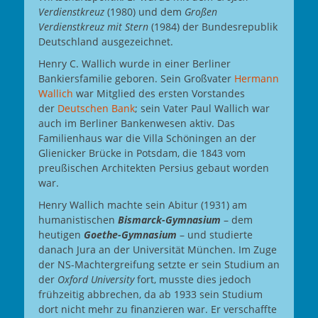
Verdienstkreuz
(1980) und dem
Großen
Verdienstkreuz mit Stern
(1984) der Bundesrepublik
Deutschland ausgezeichnet.
Henry C. Wallich wurde in einer Berliner
Bankiersfamilie geboren. Sein Großvater
Hermann
Wallich
war Mitglied des ersten Vorstandes
der
Deutschen Bank
; sein Vater Paul Wallich war
auch im Berliner Bankenwesen aktiv. Das
Familienhaus war die Villa Schöningen an der
Glienicker Brücke in Potsdam, die 1843 vom
preußischen Architekten Persius gebaut worden
war.
Henry Wallich machte sein Abitur (1931) am
humanistischen
Bismarck-Gymnasium
– dem
heutigen
Goethe-Gymnasium
– und studierte
danach Jura an der Universität München. Im Zuge
der NS-Machtergreifung setzte er sein Studium an
der
Oxford University
fort, musste dies jedoch
frühzeitig abbrechen, da ab 1933 sein Studium
dort nicht mehr zu finanzieren war. Er verschaffte