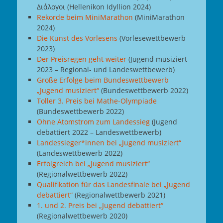
Διάλογοι (Hellenikon Idyllion 2024)
Rekorde beim MiniMarathon
(MiniMarathon
2024)
Die Kunst des Vorlesens
(Vorlesewettbewerb
2023)
Der Preisregen geht weiter
(Jugend musiziert
2023 – Regional- und Landeswettbewerb)
Große Erfolge beim Bundeswettbewerb
„Jugend musiziert“
(Bundeswettbewerb 2022)
Toller 3. Preis bei Mathe-Olympiade
(Bundeswettbewerb 2022)
Ohne Atomstrom zum Landessieg
(Jugend
debattiert 2022 – Landeswettbewerb)
Landessieger*innen bei „Jugend musiziert“
(Landeswettbewerb 2022)
Erfolgreich bei „Jugend musiziert“
(Regionalwettbewerb 2022)
Qualifikation für das Landesfinale bei „Jugend
debattiert“
(Regionalwettbewerb 2021)
1. und 2. Preis bei „Jugend debattiert“
(Regionalwettbewerb 2020)