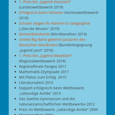
1. Preis bei „Jugend musiziert“
(Landeswettbewerb 2019)
Erfolgreich beim Vorlesen
(Vorlesewettbewerb
2019)
Schüler zeigen ihr Können in Geographie
(„Diercke Wissen“ 2019)
(Anmelde)rekorde
(MiniMarathon 2019)
United Big Band gewinnt Jazzpreis des
Deutschen Musikrates
(Bundesbegegnung
„Jugend jazzt“ 2018)
1. Preis bei „Jugend debattiert“
(Regionalwettbewerb 2018)
Regionalfinale Pangea 2017
Mathematik-Olympiade 2017
Mit Platon zum Erfolg 2015
Literaturtalent 2015
Doppelt erfolgreich beim Wettbewerb
„Lebendige Antike“ 2013
Das Goethe-Gymnasium und die
naturwissenschaftlichen Wettbewerbe 2012
Preis im Wettbewerb „Lebendige Antike“ 2009
Minimarathon 2009