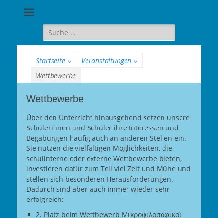
Goethe-
Gymnasium
Suche
für:
Berlin-
Wilmersdorf
Startseite
»
Veranstaltungen
»
Wettbewerbe
Wettbewerbe
Über den Unterricht hinausgehend setzen unsere
Schülerinnen und Schüler ihre Interessen und
Begabungen häufig auch an anderen Stellen ein.
Sie nutzen die vielfältigen Möglichkeiten, die
schulinterne oder externe Wettbewerbe bieten,
investieren dafür zum Teil viel Zeit und Mühe und
stellen sich besonderen Herausforderungen.
Dadurch sind aber auch immer wieder sehr
erfolgreich:
2. Platz beim Wettbewerb Μικροφιλοσοφικοὶ