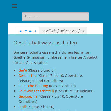
Goethe-
Gymnasium
Suche
für:
Berlin-
Wilmersdorf
Startseite
»
Gesellschaftswissenschaften
Gesellschaftswissenschaften
Die gesellschaftswissenschaftlichen Fächer am
Goethe-Gymnasium umfassen ein breites Angebot
für alle Altersstufen:
GeWi
(Klasse 5 und 6)
Geschichte
(Klasse 7 bis 10, Oberstufe,
Leistungs- und Grundkurs)
Politische Bildung
(Klasse 7 bis 10)
Politikwissenschaften
(Oberstufe, Grundkurs)
Geographie
(Klasse 7 bis 10, Oberstufe,
Grundkurs)
Ethik
(Klasse 7 bis 10)