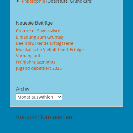
Philosophie
(Oberstufe, Grundkurs)
Neueste Beiträge
Culture et Savoir-vivre
Einladung zum Grüntag
Beeindruckende Erfolgsserie
Musikalische Vielfalt feiert Erfolge
Vorhang auf
Frühjahrsjazznights
Jugend debattiert 2026
Archiv
Archiv
Kontaktinformationen