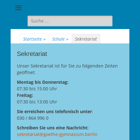
Goethe-
Gymnasium
Suche
für:
Berlin-
Wilmersdorf
Startseite
»
Schule
»
Sekretariat
Sekretariat
Unser Sekretariat ist für Sie zu folgenden Zeiten
geöffnet:
Montag bis Donnerstag:
07:30 bis 15:00 Uhr
Freitag:
07:30 bis 13:00 Uhr
Sie erreichen uns telefonisch unter
:
030 / 864 996 0
Schreiben Sie uns eine Nachricht:
sekretariat@goethe-gymnasium.berlin