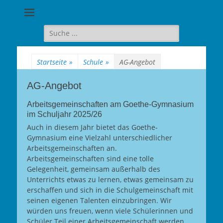
Goethe-
Gymnasium
Suche
für:
Berlin-
Wilmersdorf
Startseite
»
Schule
»
AG-Angebot
AG-Angebot
Arbeitsgemeinschaften am Goethe-Gymnasium
im Schuljahr 2025/26
Auch in diesem Jahr bietet das Goethe-
Gymnasium eine Vielzahl unterschiedlicher
Arbeitsgemeinschaften an.
Arbeitsgemeinschaften sind eine tolle
Gelegenheit, gemeinsam außerhalb des
Unterrichts etwas zu lernen, etwas gemeinsam zu
erschaffen und sich in die Schulgemeinschaft mit
seinen eigenen Talenten einzubringen. Wir
würden uns freuen, wenn viele Schülerinnen und
Schüler Teil einer Arbeitsgemeinschaft werden.