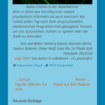
Alpha-Teilchen in der Nebelkammer
Alles in allem war die Exkursion sowohl
physikalisch informativ als auch amüsant. Wir
hatten jeden Tag nach dem anspruchsvollen
akademischen Programm noch genügend Freizeit,
um uns auszuruhen, Karten zu spielen oder die
Stadt zu erkunden.
Text und Bilder: Dimitriy Esbach, Marielle Görlitz,
Samira Özdemir, Oskar Weiß, Leon Wu
;
LK Physik (Q4)
(Schuljahr 2023/24)
Logo DESY
: Von Autor/-in unbekannt – [1], gemeinfrei
Kategorien
Tags
Exkursionen
,
Physik
DESY Schülerlabor
Beitragsnavigation
← Zurück
Weiter →
Vorhergehender
Nächster
Tag der Offenen Tür
Power auf dem Podium
Beitrag:
Beitrag:
2024
Neueste Beiträge