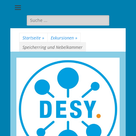
Goethe-
Gymnasium
Suche
für:
Berlin-
Wilmersdorf
Startseite
»
Exkursionen
»
Speicherring und Nebelkammer