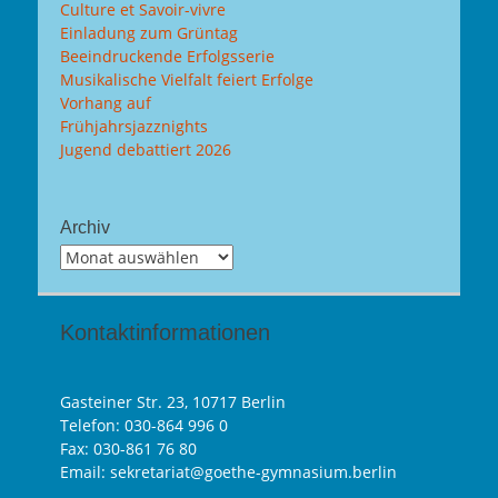
Culture et Savoir-vivre
Einladung zum Grüntag
Beeindruckende Erfolgsserie
Musikalische Vielfalt feiert Erfolge
Vorhang auf
Frühjahrsjazznights
Jugend debattiert 2026
Archiv
Archiv
Kontaktinformationen
Gasteiner Str. 23, 10717 Berlin
Telefon:
030-864 996 0
Fax: 030-861 76 80
Email: sekretariat@goethe-gymnasium.berlin