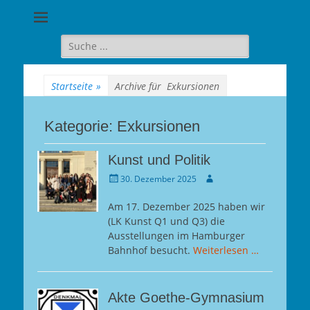
Goethe-
Gymnasium
Suche
für:
Berlin-
Wilmersdorf
Startseite
»
Archive für
Exkursionen
Kategorie:
Exkursionen
Kunst und Politik
Gepostet
Autor
30. Dezember 2025
am
Am 17. Dezember 2025 haben wir
(LK Kunst Q1 und Q3) die
Ausstellungen im Hamburger
Bahnhof besucht.
Weiterlesen …
Akte Goethe-Gymnasium