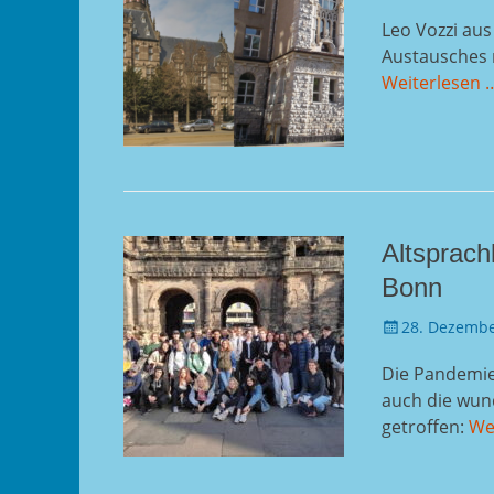
am
Leo Vozzi au
Austausches
Weiterlesen 
Altsprach
Bonn
Gepostet
28. Dezembe
am
Die Pandemie 
auch die wund
getroffen:
We