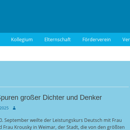
 Berlin-Wilmersdorf
Kollegium
Elternschaft
Förderverein
Ver
puren großer Dichter und Denker
Autor
 2025
0. September weilte der Leistungskurs Deutsch mit Frau
 Frau Krousky in Weimar, der Stadt, die von den größten