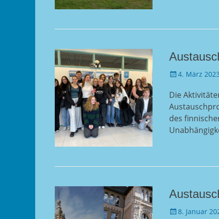
Austausch
Gepostet
4. März 202
am
Die Aktivitä
Austauschpro
des finnisch
Unabhängigke
Austausc
Gepostet
8. Januar 20