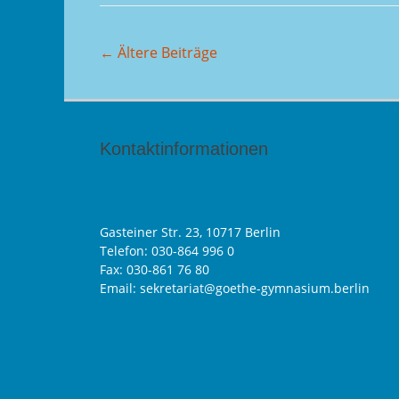
Beitragsnavigation
←
Ältere Beiträge
Kontaktinformationen
Gasteiner Str. 23, 10717 Berlin
Telefon:
030-864 996 0
Fax: 030-861 76 80
Email: sekretariat@goethe-gymnasium.berlin