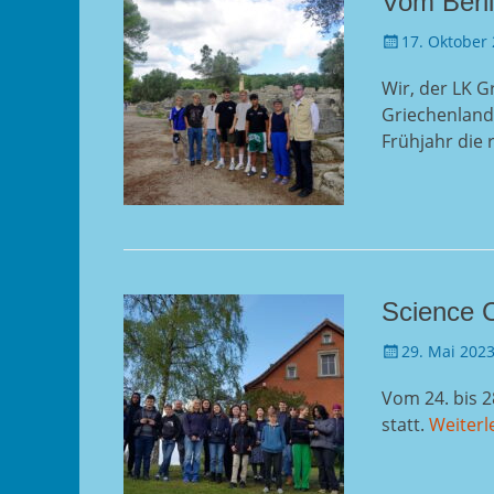
Vom Berli
Gepostet
17. Oktober
am
Wir, der LK G
Griechenland
Frühjahr die 
Science 
Gepostet
29. Mai 202
am
Vom 24. bis 2
statt.
Weiterl