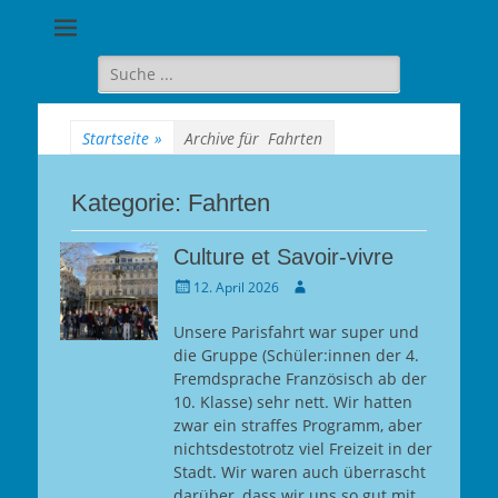
Goethe-
Gymnasium
Suche
für:
Berlin-
Wilmersdorf
Startseite
»
Archive für
Fahrten
Kategorie:
Fahrten
Culture et Savoir-vivre
Gepostet
Autor
12. April 2026
am
Unsere Parisfahrt war super und
die Gruppe (Schüler:innen der 4.
Fremdsprache Französisch ab der
10. Klasse) sehr nett. Wir hatten
zwar ein straffes Programm, aber
nichtsdestotrotz viel Freizeit in der
Stadt. Wir waren auch überrascht
darüber, dass wir uns so gut mit