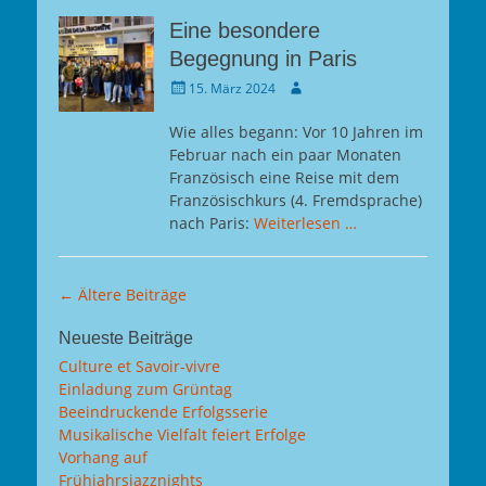
Eine besondere
Begegnung in Paris
Gepostet
Autor
15. März 2024
am
Wie alles begann: Vor 10 Jahren im
Februar nach ein paar Monaten
Französisch eine Reise mit dem
Französischkurs (4. Fremdsprache)
nach Paris:
Weiterlesen …
Beitragsnavigation
←
Ältere Beiträge
Neueste Beiträge
Culture et Savoir-vivre
Einladung zum Grüntag
Beeindruckende Erfolgsserie
Musikalische Vielfalt feiert Erfolge
Vorhang auf
Frühjahrsjazznights