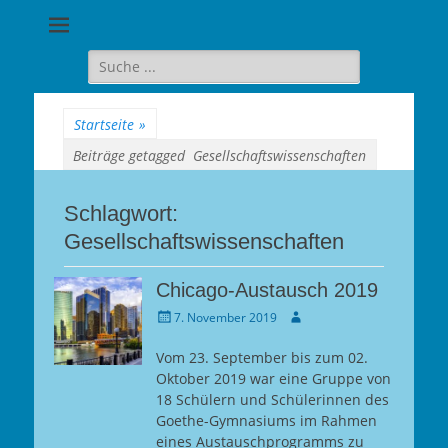
Goethe-
Gymnasium
Suche
für:
Berlin-
Wilmersdorf
Startseite
»
Beiträge getagged
Gesellschaftswissenschaften
Schlagwort:
Gesellschaftswissenschaften
Chicago-Austausch 2019
Gepostet
Autor
7. November 2019
am
Vom 23. September bis zum 02.
Oktober 2019 war eine Gruppe von
18 Schülern und Schülerinnen des
Goethe-Gymnasiums im Rahmen
eines Austauschprogramms zu