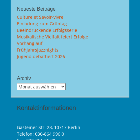
Neueste Beiträge
Culture et Savoir-vivre
Einladung zum Grüntag
Beeindruckende Erfolgsserie
Musikalische Vielfalt feiert Erfolge
Vorhang auf
Frühjahrsjazznights
Jugend debattiert 2026
Archiv
Archiv
Kontaktinformationen
Gasteiner Str. 23, 10717 Berlin
Telefon:
030-864 996 0