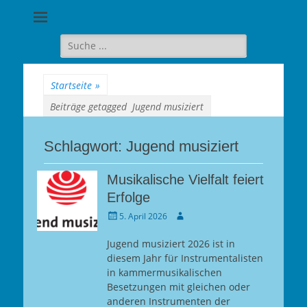
Goethe-
Gymnasium
Suche
für:
Berlin-
Wilmersdorf
Startseite
»
Beiträge getagged
Jugend musiziert
Schlagwort:
Jugend musiziert
Musikalische Vielfalt feiert
Erfolge
Gepostet
Autor
5. April 2026
am
Jugend musiziert 2026 ist in
diesem Jahr für Instrumentalisten
in kammermusikalischen
Besetzungen mit gleichen oder
anderen Instrumenten der