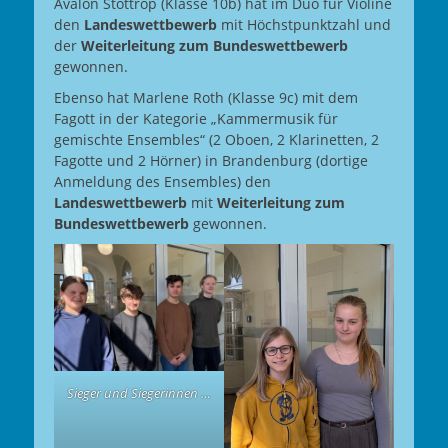
Avalon Stottrop (Klasse 10b) hat im Duo für Violine
den
Landeswettbewerb
mit Höchstpunktzahl und
der
Weiterleitung zum Bundeswettbewerb
gewonnen.
Ebenso hat Marlene Roth (Klasse 9c)
mit dem
Fagott in der Kategorie „Kammermusik für
gemischte Ensembles“ (2 Oboen, 2 Klarinetten, 2
Fagotte und 2 Hörner) in Brandenburg (dortige
Anmeldung des Ensembles) den
Landeswettbewerb
mit
Weiterleitung zum
Bundeswettbewerb
gewonnen.
Sieger und Siegerinnen …