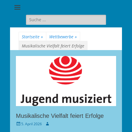
Goethe-
Gymnasium
Suche
für:
Berlin-
Wilmersdorf
Startseite
»
Wettbewerbe
»
Musikalische Vielfalt feiert Erfolge
Musikalische Vielfalt feiert Erfolge
Gepostet
Autor
5. April 2026
am