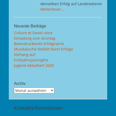
denselben Erfolg auf Landesebene!
Weiterlesen …
Neueste Beiträge
Culture et Savoir-vivre
Einladung zum Grüntag
Beeindruckende Erfolgsserie
Musikalische Vielfalt feiert Erfolge
Vorhang auf
Frühjahrsjazznights
Jugend debattiert 2026
Archiv
Archiv
Kontaktinformationen