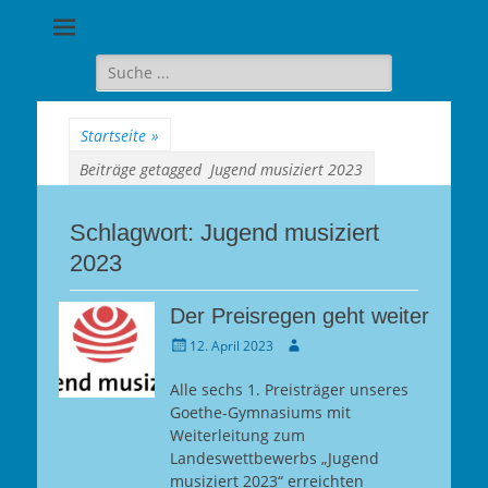
Goethe-
Gymnasium
Suche
für:
Berlin-
Wilmersdorf
Startseite
»
Beiträge getagged
Jugend musiziert 2023
Schlagwort:
Jugend musiziert
2023
Der Preisregen geht weiter
Gepostet
Autor
12. April 2023
am
Alle sechs 1. Preisträger unseres
Goethe-Gymnasiums mit
Weiterleitung zum
Landeswettbewerbs „Jugend
musiziert 2023“ erreichten