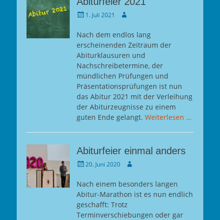
Abiturfeier 2021
Gepostet
Autor
1. Juli 2021
am
Nach dem endlos lang
erscheinenden Zeitraum der
Abiturklausuren und
Nachschreibetermine, der
mündlichen Prüfungen und
Präsentationsprüfungen ist nun
das Abitur 2021 mit der Verleihung
der Abiturzeugnisse zu einem
guten Ende gelangt.
Weiterlesen …
Abiturfeier einmal anders
Gepostet
Autor
20. Juni 2020
am
Nach einem besonders langen
Abitur-Marathon ist es nun endlich
geschafft: Trotz
Terminverschiebungen oder gar