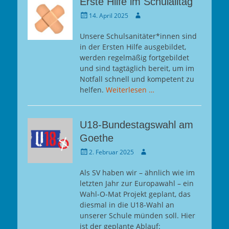
Erste Hilfe im Schulalltag
Gepostet
Autor
14. April 2025
am
Unsere Schulsanitäter*innen sind
in der Ersten Hilfe ausgebildet,
werden regelmäßig fortgebildet
und sind tagtäglich bereit, um im
Notfall schnell und kompetent zu
helfen.
Weiterlesen …
U18-Bundestagswahl am
Goethe
Gepostet
Autor
2. Februar 2025
am
Als SV haben wir – ähnlich wie im
letzten Jahr zur Europawahl – ein
Wahl-O-Mat Projekt geplant, das
diesmal in die U18-Wahl an
unserer Schule münden soll. Hier
ist der geplante Ablauf: