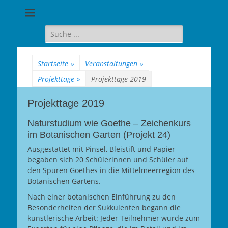
Goethe-
Gymnasium
Suche
für:
Berlin-
Wilmersdorf
Startseite
»
Veranstaltungen
»
Projekttage
»
Projekttage 2019
Projekttage 2019
Naturstudium wie Goethe – Zeichenkurs
im Botanischen Garten (Projekt 24)
Ausgestattet mit Pinsel, Bleistift und Papier
begaben sich 20 Schülerinnen und Schüler auf
den Spuren Goethes in die Mittelmeerregion des
Botanischen Gartens.
Nach einer botanischen Einführung zu den
Besonderheiten der Sukkulenten begann die
künstlerische Arbeit: Jeder Teilnehmer wurde zum