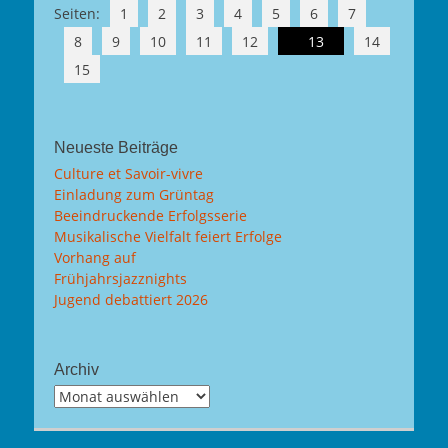
Seiten:
1
2
3
4
5
6
7
8
9
10
11
12
13
14
15
Neueste Beiträge
Culture et Savoir-vivre
Einladung zum Grüntag
Beeindruckende Erfolgsserie
Musikalische Vielfalt feiert Erfolge
Vorhang auf
Frühjahrsjazznights
Jugend debattiert 2026
Archiv
Archiv