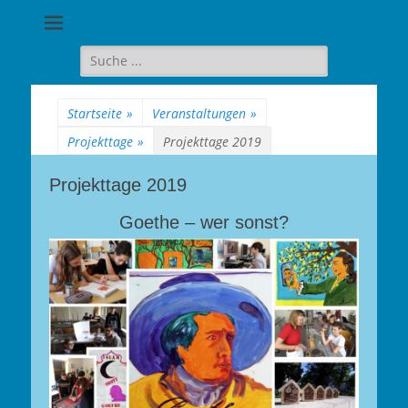
Goethe-
Gymnasium
Suche
für:
Berlin-
Wilmersdorf
Startseite
»
Veranstaltungen
»
Projekttage
»
Projekttage 2019
Projekttage 2019
Goethe – wer sonst?