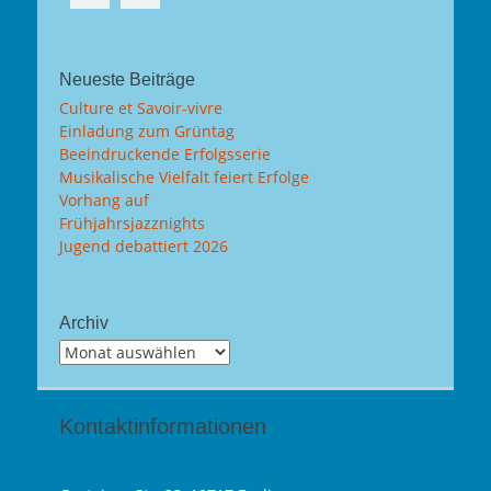
Neueste Beiträge
Culture et Savoir-vivre
Einladung zum Grüntag
Beeindruckende Erfolgsserie
Musikalische Vielfalt feiert Erfolge
Vorhang auf
Frühjahrsjazznights
Jugend debattiert 2026
Archiv
Archiv
Kontaktinformationen