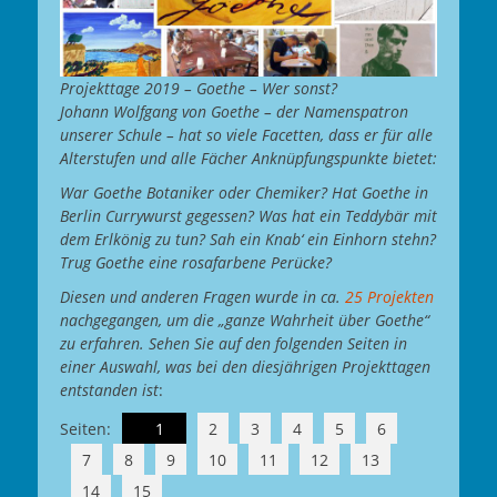
Projekttage 2019 – Goethe – Wer sonst?
Johann Wolfgang von
Goethe – der Namenspatron
unserer Schule – hat so viele Facetten, dass er für alle
Alterstufen und alle Fächer Anknüpfungspunkte bietet:
War Goethe Botaniker oder Chemiker? Hat Goethe in
Berlin Currywurst gegessen? Was hat ein Teddybär mit
dem Erlkönig zu tun? Sah ein Knab‘ ein Einhorn stehn?
Trug Goethe eine rosafarbene Perücke?
Diesen und anderen Fragen wurde in ca.
25 Projekten
nachgegangen, um die „ganze Wahrheit über Goethe“
zu erfahren. Sehen Sie auf den folgenden Seiten in
einer Auswahl, was bei den diesjährigen Projekttagen
entstanden ist
:
Seiten:
1
2
3
4
5
6
7
8
9
10
11
12
13
14
15