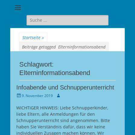
Goethe-
Gymnasium
Suche
für:
Berlin-
Wilmersdorf
Startseite
»
Beiträge getagged
Elterninformationsabend
Schlagwort:
Elterninformationsabend
Infoabende und Schnupperunterricht
Gepostet
Autor
9. November 2019
am
WICHTIGER HINWEIS: Liebe Schnupperkinder,
liebe Eltern, alle Anmeldungen für den
Schnupperunterricht sind angenommen. Bitte
haben Sie Verständnis dafür, dass wir keine
individuellen Zusagen machen können. Wir