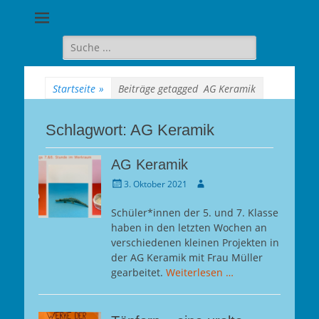
Goethe-
Gymnasium
Suche
für:
Berlin-
Wilmersdorf
Startseite
»
Beiträge getagged
AG Keramik
Schlagwort:
AG Keramik
AG Keramik
Gepostet
Autor
3. Oktober 2021
am
Schüler*innen der 5. und 7. Klasse
haben in den letzten Wochen an
verschiedenen kleinen Projekten in
der AG Keramik mit Frau Müller
gearbeitet.
Weiterlesen …