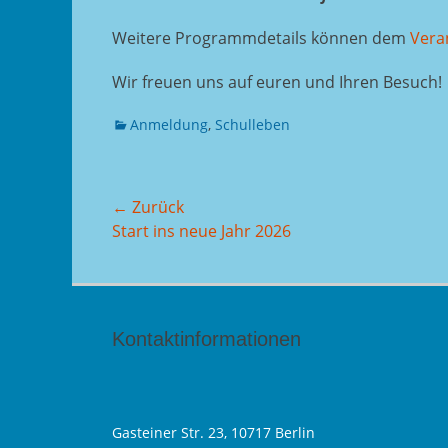
Weitere Programmdetails können dem
Vera
Wir freuen uns auf euren und Ihren Besuch!
Kategorien
Anmeldung
,
Schulleben
Beitragsnavigation
← Zurück
Vorhergehender
Start ins neue Jahr 2026
Beitrag:
Kontaktinformationen
Gasteiner Str. 23, 10717 Berlin