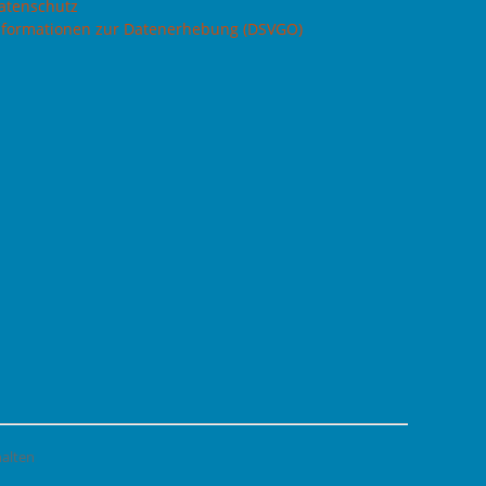
atenschutz
nformationen zur Datenerhebung (DSVGO)
halten