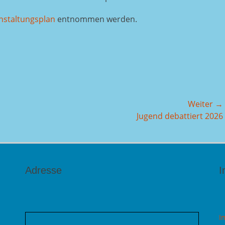
nstaltungsplan
entnommen werden.
Weiter →
Nächster
Jugend debattiert 2026
Beitrag:
Adresse
I
I