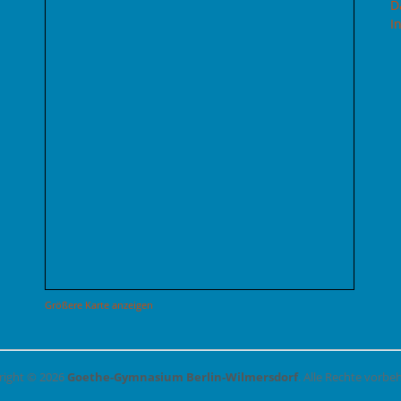
D
I
Größere Karte anzeigen
right © 2026
Goethe-Gymnasium Berlin-Wilmersdorf
. Alle Rechte vorbe