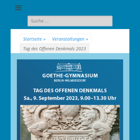
Goethe-
Gymnasium
Suche
für:
Berlin-
Wilmersdorf
Startseite
»
Veranstaltungen
»
Tag des Offenen Denkmals 2023