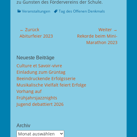
zu Gunsten des Fördervereins der Schule.
Kategorien
Tags
Veranstaltungen
Tag des Offenen Denkmals
Beitragsnavigation
← Zurück
Weiter →
Vorhergehender
Nächster
Abiturfeier 2023
Rekorde beim Mini-
Beitrag:
Beitrag:
Marathon 2023
Neueste Beiträge
Culture et Savoir-vivre
Einladung zum Grüntag
Beeindruckende Erfolgsserie
Musikalische Vielfalt feiert Erfolge
Vorhang auf
Frühjahrsjazznights
Jugend debattiert 2026
Archiv
Archiv