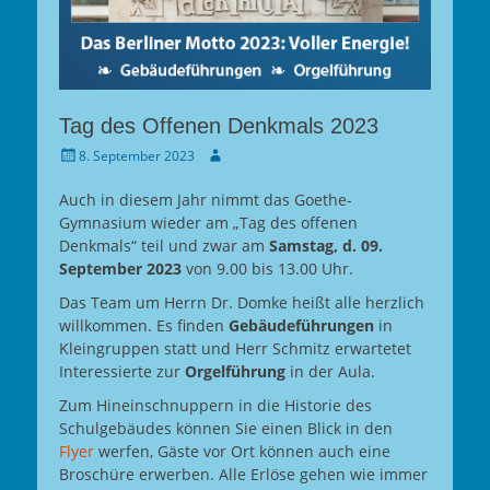
Tag des Offenen Denkmals 2023
Gepostet
Autor
8. September 2023
am
Auch in diesem Jahr nimmt das Goethe-
Gymnasium wieder am „Tag des offenen
Denkmals“ teil und zwar am
Samstag, d. 09.
September 2023
von 9.00 bis 13.00 Uhr.
Das Team um Herrn Dr. Domke heißt alle herzlich
willkommen. Es finden
Gebäudeführungen
in
Kleingruppen statt und Herr Schmitz erwartetet
Interessierte zur
Orgelführung
in der Aula.
Zum Hineinschnuppern in die Historie des
Schulgebäudes können Sie einen Blick in den
Flyer
werfen, Gäste vor Ort können auch eine
Broschüre erwerben. Alle Erlöse gehen wie immer