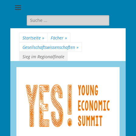
Goethe-
Gymnasium
Suche
für:
Berlin-
Wilmersdorf
Startseite
»
Fächer
»
Gesellschaftswissenschaften
»
Sieg im Regionalfinale