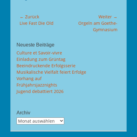
Beitragsnavigation
← Zurück
Weiter →
Vorhergehender
Nächster
Live Fast Die Old
Orgeln am Goethe-
Beitrag:
Beitrag:
Gymnasium
Neueste Beiträge
Culture et Savoir-vivre
Einladung zum Grüntag
Beeindruckende Erfolgsserie
Musikalische Vielfalt feiert Erfolge
Vorhang auf
Frühjahrsjazznights
Jugend debattiert 2026
Archiv
Archiv