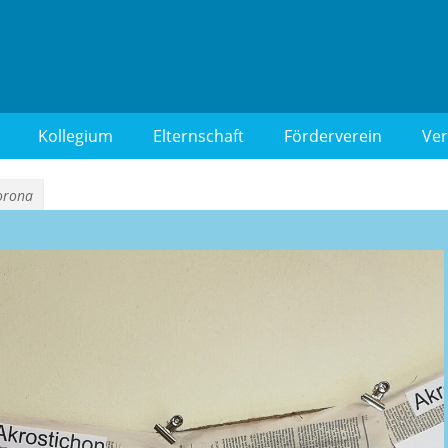
 Berlin-Wilmersdorf
Kollegium
Elternschaft
Förderverein
Ver
Corona