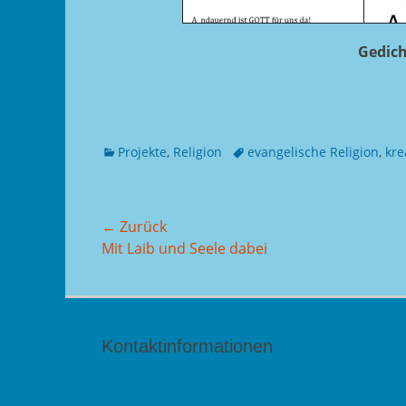
Gedich
Kategorien
Tags
Projekte
,
Religion
evangelische Religion
,
kre
Beitragsnavigation
← Zurück
Vorhergehender
Mit Laib und Seele dabei
Beitrag:
Kontaktinformationen