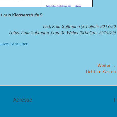
t aus Klassenstufe 9
Text: Frau Gußmann (Schuljahr 2019/20
Fotos: Frau Gußmann, Frau Dr. Weber (Schuljahr 2019/20)
atives Schreiben
Weiter →
Nächster
Licht im Kasten
Beitrag:
Adresse
I