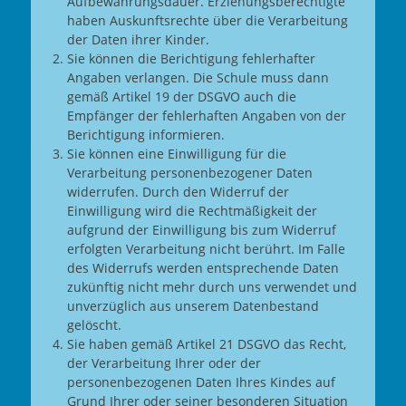
Aufbewahrungsdauer. Erziehungsberechtigte
haben Auskunftsrechte über die Verarbeitung
der Daten ihrer Kinder.
Sie können die Berichtigung fehlerhafter
Angaben verlangen. Die Schule muss dann
gemäß Artikel 19 der DSGVO auch die
Empfänger der fehlerhaften Angaben von der
Berichtigung informieren.
Sie können eine Einwilligung für die
Verarbeitung personenbezogener Daten
widerrufen. Durch den Widerruf der
Einwilligung wird die Rechtmäßigkeit der
aufgrund der Einwilligung bis zum Widerruf
erfolgten Verarbeitung nicht berührt. Im Falle
des Widerrufs werden entsprechende Daten
zukünftig nicht mehr durch uns verwendet und
unverzüglich aus unserem Datenbestand
gelöscht.
Sie haben gemäß Artikel 21 DSGVO das Recht,
der Verarbeitung Ihrer oder der
personenbezogenen Daten Ihres Kindes auf
Grund Ihrer oder seiner besonderen Situation