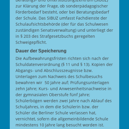
zur Klärung der Frage, ob sonderpädagogischer
Förderbedarf besteht, oder bei Beratungsbedarf
der Schule. Das SIBUZ umfasst Fachdienste der
Schulaufsichtsbehörde (der für das Schulwesen
zuständigen Senatsverwaltung) und unterliegt der
in § 203 des Strafgesetzbuchs geregelten
Schweigepflicht.
Dauer der Speicherung
Die Aufbewahrungsfristen richten sich nach der
Schuldatenverordnung (§ 11 und § 13). Kopien der
Abgangs- und Abschlusszeugnisse bzw.
Unterlagen zum Nachweis des Schulbesuchs
bewahren wir 50 Jahre auf; Prüfungsunterlagen
zehn Jahre; Kurs- und Anwesenheitsnachweise in
der gymnasialen Oberstufe fünf Jahre;
Schülerbögen werden zwei Jahre nach Ablauf des
Schuljahres, in dem die Schülerin bzw. der
Schüler die Berliner Schule verlassen hat,
vernichtet, sofern die allgemeinbildende Schule
mindestens 10 Jahre lang besucht worden ist.