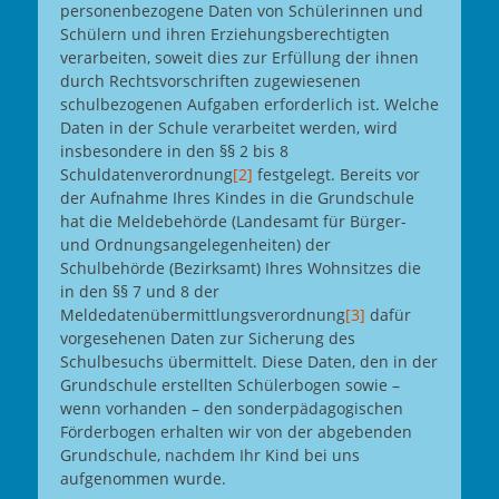
personenbezogene Daten von Schülerinnen und
Schülern und ihren Erziehungsberechtigten
verarbeiten, soweit dies zur Erfüllung der ihnen
durch Rechtsvorschriften zugewiesenen
schulbezogenen Aufgaben erforderlich ist. Welche
Daten in der Schule verarbeitet werden, wird
insbesondere in den §§ 2 bis 8
Schuldatenverordnung
[2]
festgelegt. Bereits vor
der Aufnahme Ihres Kindes in die Grundschule
hat die Meldebehörde (Landesamt für Bürger-
und Ordnungsangelegenheiten) der
Schulbehörde (Bezirksamt) Ihres Wohnsitzes die
in den §§ 7 und 8 der
Meldedatenübermittlungsverordnung
[3]
dafür
vorgesehenen Daten zur Sicherung des
Schulbesuchs übermittelt. Diese Daten, den in der
Grundschule erstellten Schülerbogen sowie –
wenn vorhanden – den sonderpädagogischen
Förderbogen erhalten wir von der abgebenden
Grundschule, nachdem Ihr Kind bei uns
aufgenommen wurde.