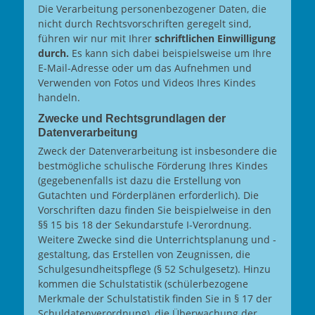
Die Verarbeitung personenbezogener Daten, die
nicht durch Rechtsvorschriften geregelt sind,
führen wir nur mit Ihrer
schriftlichen Einwilligung
durch.
Es kann sich dabei beispielsweise um Ihre
E-Mail-Adresse oder um das Aufnehmen und
Verwenden von Fotos und Videos Ihres Kindes
handeln.
Zwecke und Rechtsgrundlagen der
Datenverarbeitung
Zweck der Datenverarbeitung ist insbesondere die
bestmögliche schulische Förderung Ihres Kindes
(gegebenenfalls ist dazu die Erstellung von
Gutachten und Förderplänen erforderlich). Die
Vorschriften dazu finden Sie beispielweise in den
§§ 15 bis 18 der Sekundarstufe I-Verordnung.
Weitere Zwecke sind die Unterrichtsplanung und -
gestaltung, das Erstellen von Zeugnissen, die
Schulgesundheitspflege (§ 52 Schulgesetz). Hinzu
kommen die Schulstatistik (schülerbezogene
Merkmale der Schulstatistik finden Sie in § 17 der
Schuldatenverordnung), die Überwachung der