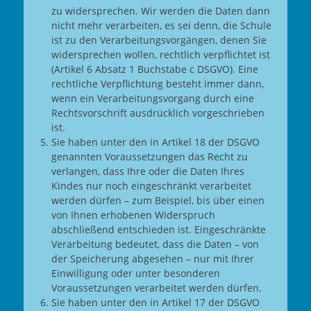
zu widersprechen. Wir werden die Daten dann
nicht mehr verarbeiten, es sei denn, die Schule
ist zu den Verarbeitungsvorgängen, denen Sie
widersprechen wollen, rechtlich verpflichtet ist
(Artikel 6 Absatz 1 Buchstabe c DSGVO). Eine
rechtliche Verpflichtung besteht immer dann,
wenn ein Verarbeitungsvorgang durch eine
Rechtsvorschrift ausdrücklich vorgeschrieben
ist.
Sie haben unter den in Artikel 18 der DSGVO
genannten Voraussetzungen das Recht zu
verlangen, dass Ihre oder die Daten Ihres
Kindes nur noch eingeschränkt verarbeitet
werden dürfen – zum Beispiel, bis über einen
von Ihnen erhobenen Widerspruch
abschließend entschieden ist. Eingeschränkte
Verarbeitung bedeutet, dass die Daten – von
der Speicherung abgesehen – nur mit Ihrer
Einwilligung oder unter besonderen
Voraussetzungen verarbeitet werden dürfen.
Sie haben unter den in Artikel 17 der DSGVO