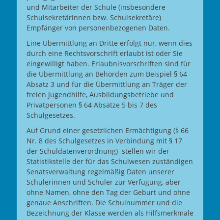
und Mitarbeiter der Schule (insbesondere
Schulsekretärinnen bzw. Schulsekretäre)
Empfänger von personenbezogenen Daten.
Eine Übermittlung an Dritte erfolgt nur, wenn dies
durch eine Rechtsvorschrift erlaubt ist oder Sie
eingewilligt haben. Erlaubnisvorschriften sind für
die Übermittlung an Behörden zum Beispiel § 64
Absatz 3 und für die Übermittlung an Träger der
freien Jugendhilfe, Ausbildungsbetriebe und
Privatpersonen § 64 Absätze 5 bis 7 des
Schulgesetzes.
Auf Grund einer gesetzlichen Ermächtigung (§ 66
Nr. 8 des Schulgesetzes in Verbindung mit § 17
der Schuldatenverordnung) stellen wir der
Statistikstelle der für das Schulwesen zuständigen
Senatsverwaltung regelmäßig Daten unserer
Schülerinnen und Schüler zur Verfügung, aber
ohne Namen, ohne den Tag der Geburt und ohne
genaue Anschriften. Die Schulnummer und die
Bezeichnung der Klasse werden als Hilfsmerkmale