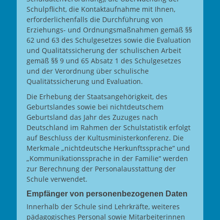
Schulpflicht, die Kontaktaufnahme mit Ihnen,
erforderlichenfalls die Durchführung von
Erziehungs- und Ordnungsmaßnahmen gemäß §§
62 und 63 des Schulgesetzes sowie die Evaluation
und Qualitätssicherung der schulischen Arbeit
gemäß §§ 9 und 65 Absatz 1 des Schulgesetzes
und der Verordnung über schulische
Qualitätssicherung und Evaluation.
Die Erhebung der Staatsangehörigkeit, des
Geburtslandes sowie bei nichtdeutschem
Geburtsland das Jahr des Zuzuges nach
Deutschland im Rahmen der Schulstatistik erfolgt
auf Beschluss der Kultusministerkonferenz. Die
Merkmale „nichtdeutsche Herkunftssprache“ und
„Kommunikationssprache in der Familie“ werden
zur Berechnung der Personalausstattung der
Schule verwendet.
Empfänger von personenbezogenen Daten
Innerhalb der Schule sind Lehrkräfte, weiteres
pädagogisches Personal sowie Mitarbeiterinnen