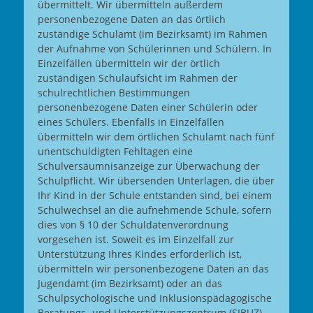
übermittelt. Wir übermitteln außerdem
personenbezogene Daten an das örtlich
zuständige Schulamt (im Bezirksamt) im Rahmen
der Aufnahme von Schülerinnen und Schülern. In
Einzelfällen übermitteln wir der örtlich
zuständigen Schulaufsicht im Rahmen der
schulrechtlichen Bestimmungen
personenbezogene Daten einer Schülerin oder
eines Schülers. Ebenfalls in Einzelfällen
übermitteln wir dem örtlichen Schulamt nach fünf
unentschuldigten Fehltagen eine
Schulversäumnisanzeige zur Überwachung der
Schulpflicht. Wir übersenden Unterlagen, die über
Ihr Kind in der Schule entstanden sind, bei einem
Schulwechsel an die aufnehmende Schule, sofern
dies von § 10 der Schuldatenverordnung
vorgesehen ist. Soweit es im Einzelfall zur
Unterstützung Ihres Kindes erforderlich ist,
übermitteln wir personenbezogene Daten an das
Jugendamt (im Bezirksamt) oder an das
Schulpsychologische und Inklusionspädagogische
Beratungs- und Unterstützungszentrum (SIBUZ)