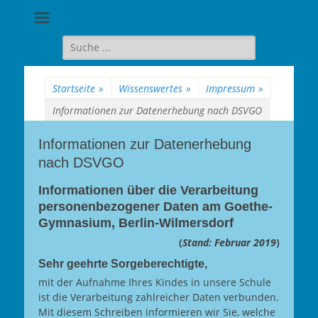
Goethe-
Gymnasium
Suche
für:
Berlin-
Wilmersdorf
Startseite
»
Wissenswertes
»
Impressum
»
Informationen zur Datenerhebung nach DSVGO
Informationen zur Datenerhebung
nach DSVGO
Informationen über die Verarbeitung
personenbezogener Daten am Goethe-
Gymnasium, Berlin-Wilmersdorf
(
Stand: Februar 2019
)
Sehr geehrte Sorgeberechtigte,
mit der Aufnahme Ihres Kindes in unsere Schule
ist die Verarbeitung zahlreicher Daten verbunden.
Mit diesem Schreiben informieren wir Sie, welche