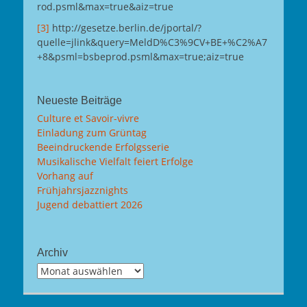
rod.psml&max=true&aiz=true
[3]
http://gesetze.berlin.de/jportal/?
quelle=jlink&query=MeldD%C3%9CV+BE+%C2%A7
+8&psml=bsbeprod.psml&max=true;aiz=true
Neueste Beiträge
Culture et Savoir-vivre
Einladung zum Grüntag
Beeindruckende Erfolgsserie
Musikalische Vielfalt feiert Erfolge
Vorhang auf
Frühjahrsjazznights
Jugend debattiert 2026
Archiv
Archiv