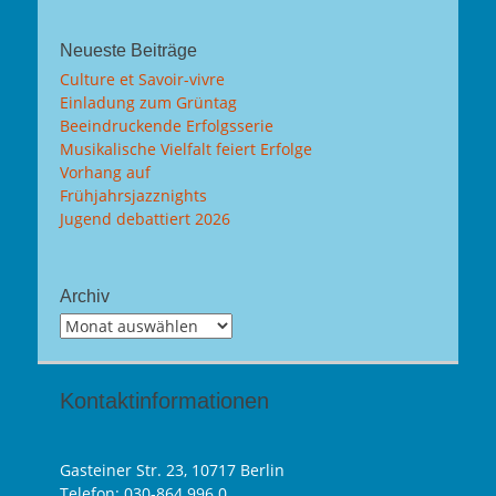
Neueste Beiträge
Culture et Savoir-vivre
Einladung zum Grüntag
Beeindruckende Erfolgsserie
Musikalische Vielfalt feiert Erfolge
Vorhang auf
Frühjahrsjazznights
Jugend debattiert 2026
Archiv
Archiv
Kontaktinformationen
Gasteiner Str. 23, 10717 Berlin
Telefon:
030-864 996 0