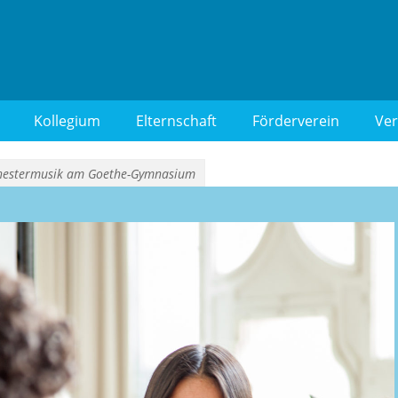
 Berlin-Wilmersdorf
Kollegium
Elternschaft
Förderverein
Ver
hestermusik am Goethe-Gymnasium