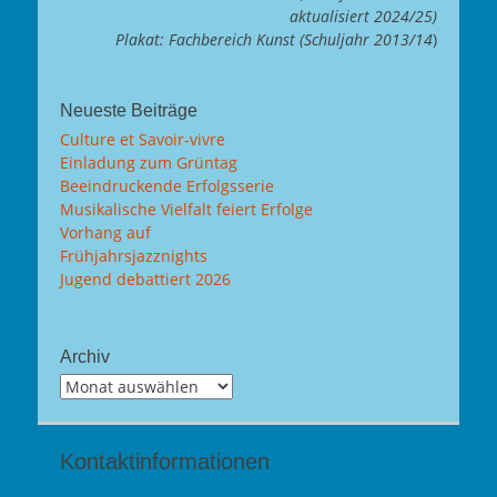
aktualisiert 2024/25)
Plakat: Fachbereich Kunst (Schuljahr 2013/14
)
Neueste Beiträge
Culture et Savoir-vivre
Einladung zum Grüntag
Beeindruckende Erfolgsserie
Musikalische Vielfalt feiert Erfolge
Vorhang auf
Frühjahrsjazznights
Jugend debattiert 2026
Archiv
Archiv
Kontaktinformationen