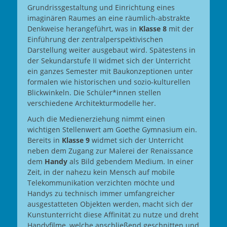
Grundrissgestaltung und Einrichtung eines
imaginären Raumes an eine räumlich-abstrakte
Denkweise herangeführt, was in
Klasse 8
mit der
Einführung der zentralperspektivischen
Darstellung weiter ausgebaut wird. Spätestens in
der Sekundarstufe II widmet sich der Unterricht
ein ganzes Semester mit Baukonzeptionen unter
formalen wie historischen und sozio-kulturellen
Blickwinkeln. Die Schüler*innen stellen
verschiedene Architekturmodelle her.
Auch die Medienerziehung nimmt einen
wichtigen Stellenwert am Goethe Gymnasium ein.
Bereits in
Klasse 9
widmet sich der Unterricht
neben dem Zugang zur Malerei der Renaissance
dem
Handy
als Bild gebendem Medium. In einer
Zeit, in der nahezu kein Mensch auf mobile
Telekommunikation verzichten möchte und
Handys zu technisch immer umfangreicher
ausgestatteten Objekten werden, macht sich der
Kunstunterricht diese Affinität zu nutze und dreht
Handyfilme, welche anschließend geschnitten und