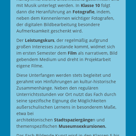
mit Musik unterlegt werden. In
Klasse 10
folgt
dann die Heranführung an
Fotografie
, indem,
neben dem Kennenlernen wichtiger Fotografen,
der digitalen Bildbearbeitung besondere
Aufmerksamkeit geschenkt wird.
Der
Leistungskurs
, der regelmäßig aufgrund
großen Interesses zustande kommt, widmet sich
im ersten Semester dem
Film
als narrativem, Bild
gebendem Medium und dreht in Projektarbeit
eigene Filme.
Diese Unterfangen werden stets begleitet und
gerahmt von Hinführungen an kultur-historische
Zusammenhänge. Neben den regulären
Unterrichtsstunden vor Ort nutzt das Fach durch
seine spezifische Eignung die Möglichkeiten
außerschulischen Lernens in besonderem Maße,
etwa bei
architektonischen
Stadtspaziergänge
n und
themenspezifischen
Museumsexkursionen.
Das Fach Bildende Kunst wird in den Klassen 5 bis