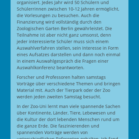
organisiert. Jedes Jahr wird 50 Schülern und
Schülerrinnen zwischen 10-12 Jahren ermöglicht,
die Vorlesungen zu besuchen. Auch die
Finanzierung wird vollständig durch den
Zoologischen Garten Berlin gewährleistet. Die
Teilnahme ist aber nicht ganz umsonst, denn
jeder interessierte Schüler muss sich einem
Auswahlverfahren stellen, sein Interesse in Form
eines Aufsatzes darstellen und dann noch einmal
in einem Auswahlgespräch die Fragen einer
Auswahlkonferenz beantworten.
Forscher und Professoren halten samstags
Vorträge über verschiedene Themen und bringen
Material mit. Auch der Tierpark oder der Zoo
werden jeden zweiten Samstag besucht.
In der Zoo-Uni lernt man viele spannende Sachen
über Kontinente, Länder, Tiere, Lebewesen und
die Kultur der dort lebenden Menschen rund um
die ganze Erde. Die faszinierenden und
spannenden Vorträge werden von
unterschiedlichen Referenten gehalten. Ich fand