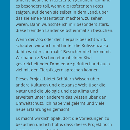
es besonders toll, wenn die Referenten Fotos
zeigten, auf denen sie selbst in dem Land, über
das sie eine Präsentation machten, zu sehen
waren. Dann wünschte ich mir besonders stark,
diese fremden Länder selbst einmal zu besuchen.
Wenn der Zoo oder der Tierpark besucht wird,
schauten wir auch mal hinter die Kulissen, also
dahin wo der „normale“ Besucher nie hinkommt:
Wir haben z.B schon einmal einen Kiwi
gestreichelt oder Dromedare gefüttert und auch
viel mit den Tierpflegern sprechen können.
Dieses Projekt bietet Schülern Wissen über
andere Kulturen und die ganze Welt, über die
Natur und die Biologie und das Klima und
erweitert unter anderem das Wissen über den
Umweltschutz. Ich habe viel gelernt und viele
neue Erfahrungen gemacht.
Es macht wirklich Spaß, dort die Vorlesungen zu
besuchen und ich hoffe, dass dieses Projekt noch