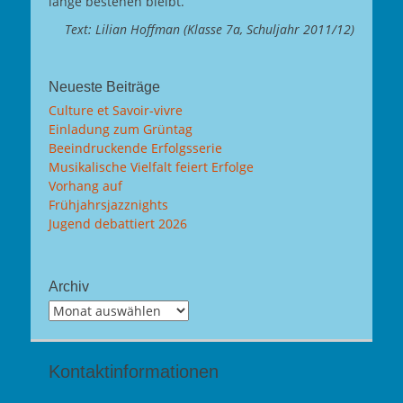
lange bestehen bleibt.
Text: Lilian Hoffman (Klasse 7a, Schuljahr 2011/12)
Neueste Beiträge
Culture et Savoir-vivre
Einladung zum Grüntag
Beeindruckende Erfolgsserie
Musikalische Vielfalt feiert Erfolge
Vorhang auf
Frühjahrsjazznights
Jugend debattiert 2026
Archiv
Archiv
Kontaktinformationen