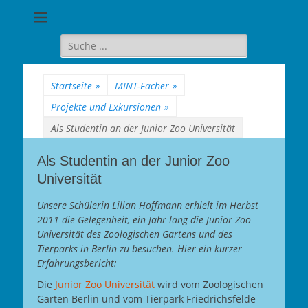
Goethe-
Gymnasium
Suche
für:
Berlin-
Wilmersdorf
Startseite
»
MINT-Fächer
»
Projekte und Exkursionen
»
Als Studentin an der Junior Zoo Universität
Als Studentin an der Junior Zoo
Universität
Unsere Schülerin Lilian Hoffmann erhielt im Herbst
2011 die Gelegenheit, ein Jahr lang die Junior Zoo
Universität des Zoologischen Gartens und des
Tierparks in Berlin zu besuchen. Hier ein kurzer
Erfahrungsbericht:
Die
Junior Zoo Universität
wird vom Zoologischen
Garten Berlin und vom Tierpark Friedrichsfelde