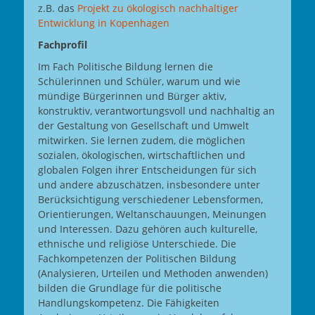
z.B. das
Projekt zu ökologisch nachhaltiger
Entwicklung in Kopenhagen
Fachprofil
Im Fach Politische Bildung lernen die
Schülerinnen und Schüler, warum und wie
mündige Bürgerinnen und Bürger aktiv,
konstruktiv, verantwortungsvoll und nachhaltig an
der Gestaltung von Gesellschaft und Umwelt
mitwirken. Sie lernen zudem, die möglichen
sozialen, ökologischen, wirtschaftlichen und
globalen Folgen ihrer Entscheidungen für sich
und andere abzuschätzen, insbesondere unter
Berücksichtigung verschiedener Lebensformen,
Orientierungen, Weltanschauungen, Meinungen
und Interessen. Dazu gehören auch kulturelle,
ethnische und religiöse Unterschiede. Die
Fachkompetenzen der Politischen Bildung
(Analysieren, Urteilen und Methoden anwenden)
bilden die Grundlage für die politische
Handlungskompetenz. Die Fähigkeiten