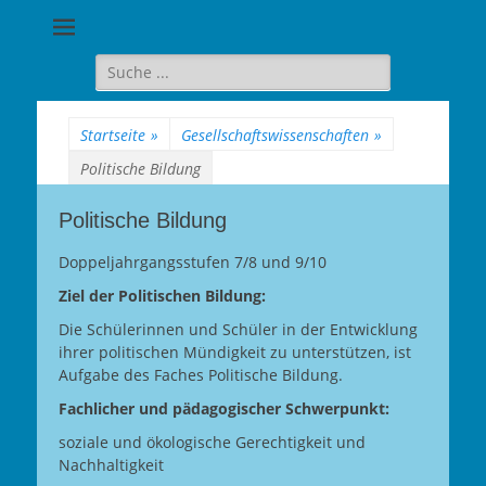
Goethe-
Gymnasium
Suche
für:
Berlin-
Wilmersdorf
Startseite
»
Gesellschaftswissenschaften
»
Politische Bildung
Politische Bildung
Doppeljahrgangsstufen 7/8 und 9/10
Ziel der Politischen Bildung:
Die Schülerinnen und Schüler in der Entwicklung
ihrer politischen Mündigkeit zu unterstützen, ist
Aufgabe des Faches Politische Bildung.
Fachlicher und pädagogischer Schwerpunkt:
soziale und ökologische Gerechtigkeit und
Nachhaltigkeit