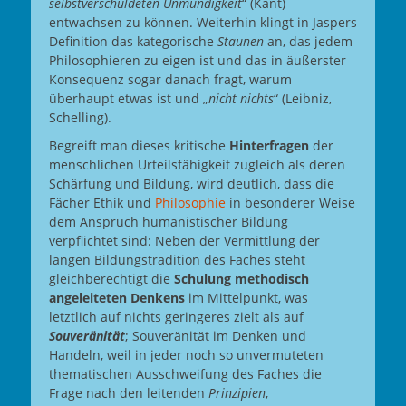
selbstverschuldeten Unmündigkeit
“ (Kant)
entwachsen zu können. Weiterhin klingt in Jaspers
Definition das kategorische
Staunen
an, das jedem
Philosophieren zu eigen ist und das in äußerster
Konsequenz sogar danach fragt, warum
überhaupt etwas ist und „
nicht nichts
“ (Leibniz,
Schelling).
Begreift man dieses kritische
Hinterfragen
der
menschlichen Urteilsfähigkeit zugleich als deren
Schärfung und Bildung, wird deutlich, dass die
Fächer Ethik und
Philosophie
in besonderer Weise
dem Anspruch humanistischer Bildung
verpflichtet sind: Neben der Vermittlung der
langen Bildungstradition des Faches steht
gleichberechtigt die
Schulung methodisch
angeleiteten Denkens
im Mittelpunkt, was
letztlich auf nichts geringeres zielt als auf
Souveränität
; Souveränität im Denken und
Handeln, weil in jeder noch so unvermuteten
thematischen Ausschweifung des Faches die
Frage nach den leitenden
Prinzipien
,