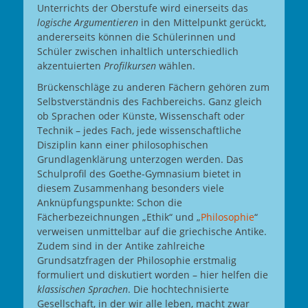
Unterrichts der Oberstufe wird einerseits das
logische Argumentieren
in den Mittelpunkt gerückt,
andererseits können die Schülerinnen und
Schüler zwischen inhaltlich unterschiedlich
akzentuierten
Profilkursen
wählen.
Brückenschläge zu anderen Fächern gehören zum
Selbstverständnis des Fachbereichs. Ganz gleich
ob Sprachen oder Künste, Wissenschaft oder
Technik – jedes Fach, jede wissenschaftliche
Disziplin kann einer philosophischen
Grundlagenklärung unterzogen werden. Das
Schulprofil des Goethe-Gymnasium bietet in
diesem Zusammenhang besonders viele
Anknüpfungspunkte: Schon die
Fächerbezeichnungen „Ethik“ und „
Philosophie
“
verweisen unmittelbar auf die griechische Antike.
Zudem sind in der Antike zahlreiche
Grundsatzfragen der Philosophie erstmalig
formuliert und diskutiert worden – hier helfen die
klassischen Sprachen
. Die hochtechnisierte
Gesellschaft, in der wir alle leben, macht zwar