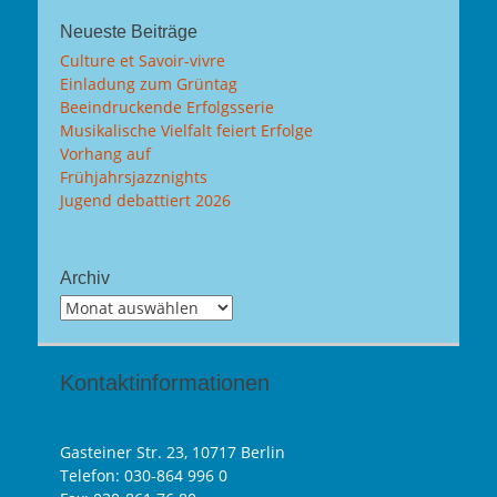
Neueste Beiträge
Culture et Savoir-vivre
Einladung zum Grüntag
Beeindruckende Erfolgsserie
Musikalische Vielfalt feiert Erfolge
Vorhang auf
Frühjahrsjazznights
Jugend debattiert 2026
Archiv
Archiv
Kontaktinformationen
Gasteiner Str. 23, 10717 Berlin
Telefon:
030-864 996 0