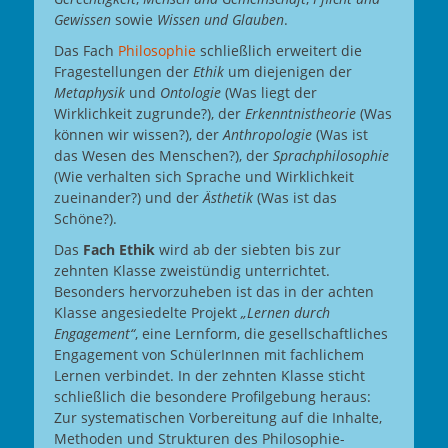
Gewissen
sowie
Wissen und Glauben
.
Das Fach
Philosophie
schließlich erweitert die
Fragestellungen der
Ethik
um diejenigen der
Metaphysik
und
Ontologie
(Was liegt der
Wirklichkeit zugrunde?), der
Erkenntnistheorie
(Was
können wir wissen?), der
Anthropologie
(Was ist
das Wesen des Menschen?), der
Sprachphilosophie
(Wie verhalten sich Sprache und Wirklichkeit
zueinander?) und der
Ästhetik
(Was ist das
Schöne?).
Das
Fach Ethik
wird ab der siebten bis zur
zehnten Klasse zweistündig unterrichtet.
Besonders hervorzuheben ist das in der achten
Klasse angesiedelte Projekt
„Lernen durch
Engagement“
, eine Lernform, die gesellschaftliches
Engagement von SchülerInnen mit fachlichem
Lernen verbindet. In der zehnten Klasse sticht
schließlich die besondere Profilgebung heraus:
Zur systematischen Vorbereitung auf die Inhalte,
Methoden und Strukturen des Philosophie-