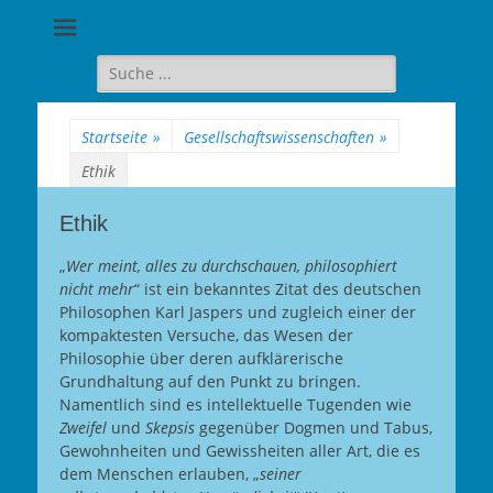
Goethe-
Gymnasium
Suche
für:
Berlin-
Wilmersdorf
Startseite
»
Gesellschaftswissenschaften
»
Ethik
Ethik
„
Wer meint, alles zu durchschauen, philosophiert
nicht mehr
“ ist ein bekanntes Zitat des deutschen
Philosophen Karl Jaspers und zugleich einer der
kompaktesten Versuche, das Wesen der
Philosophie über deren aufklärerische
Grundhaltung auf den Punkt zu bringen.
Namentlich sind es intellektuelle Tugenden wie
Zweifel
und
Skepsis
gegenüber Dogmen und Tabus,
Gewohnheiten und Gewissheiten aller Art, die es
dem Menschen erlauben, „
seiner