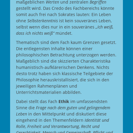
maßgeblichen
Werten
und zentralen
Begriffen
gestellt wird. Das Credo des Fachbereichs könnte
somit auch frei nach Sokrates lauten: Ein Leben
ohne
Selbsterkenntnis
ist kein souveränes Leben,
selbst wenn dies nur in ein souveränes
„Ich weiß,
dass ich nichts weiß“
mündet.
Thematisch sind dem Fach kaum Grenzen gesetzt.
Die entlegensten Inhalte können einer
philosophischen Betrachtung unterzogen werden.
Maßgeblich sind die skizzierten Charakteristika
humanistisch-aufklärerischen Denkens. Nichts
desto trotz haben sich klassische Teilgebiete der
Philosophie herauskristallisiert, die sich in den
jeweiligen Rahmenplänen und
Unterrichtsmaterialien abbilden.
Dabei stellt das Fach
Ethik
im umfassendsten
Sinne die
Frage nach dem guten und gelingendem
Leben
in den Mittelpunkt und diskutiert diese
eingehend in den Themenfeldern
Identität und
Rolle
,
Freiheit und Verantwortung
,
Recht und
Gerechtigkeit
,
Mensch und Gemeinschaft
,
Pflicht und