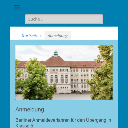
Goethe-
Gymnasium
Suche
für:
Berlin-
Wilmersdorf
Startseite
»
Anmeldung
Anmeldung
Berliner Anmeldeverfahren für den Übergang in
Klasse 5